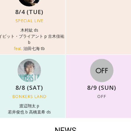
8/4 (TUE)
SPECIAL LIVE
木村紘 ds
イビット・ブライアント p 古木佳祐
b
feat.
治田七海 tb
8/8 (SAT)
8/9 (SUN)
BONKERS LAND
OFF
渡辺翔太 p
若井俊也 b 高橋直希 ds
NEWS