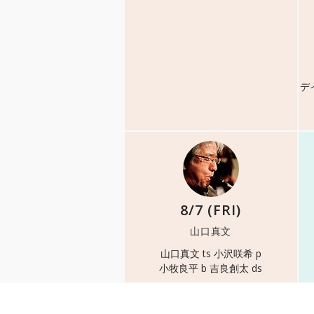
デ
8/7 (FRI)
山口真文
山口真文 ts 小沢咲希 p
小牧良平 b 吉良創太 ds