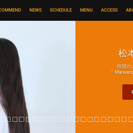
COMMEND
NEWS
SCHEDULE
MENU
ACCESS
AB
松本
待望の
『 Marwa