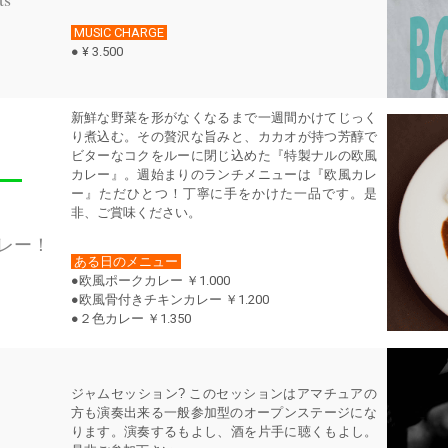
MUSIC CHARGE
● ¥ 3.500
新鮮な野菜を形がなくなるまで一週間かけてじっく
り煮込む。その贅沢な旨みと、カカオが持つ芳醇で
ビターなコクをルーに閉じ込めた『特製ナルの欧風
カレー』。週始まりのランチメニューは『欧風カレ
ー』ただひとつ！丁寧に手をかけた一品です。是
非、ご賞味ください。
レー！
ある日のメニュー
●欧風ポークカレー ￥
1.000
●欧風骨付きチキンカレー ￥
1.200
●２色カレー ￥1.350
ジャムセッション? このセッションはアマチュアの
方も演奏出来る一般参加型のオープンステージにな
ります。演奏するもよし、酒を片手に聴くもよし。