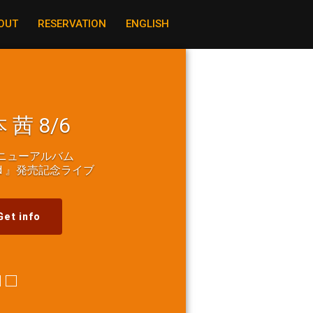
OUT
RESERVATION
ENGLISH
 茜 8/6
ニューアルバム
rid 』発売記念ライブ
Get info