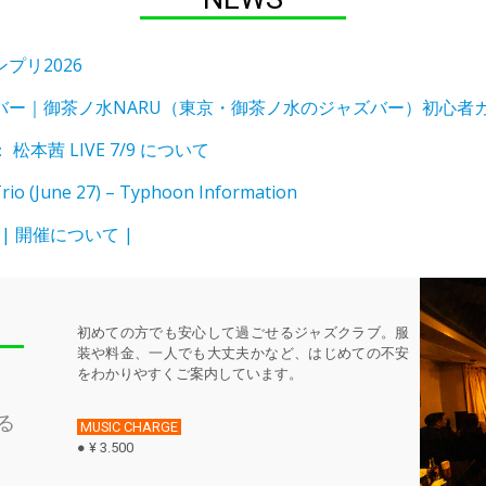
プリ2026
バー｜御茶ノ水NARU（東京・御茶ノ水のジャズバー）初心者
松本茜 LIVE 7/9 について
rio (June 27) – Typhoon Information
 | 開催について |
初めての方でも安心して過ごせるジャズクラブ。服
装や料金、一人でも大丈夫かなど、はじめての不安
をわかりやすくご案内しています。
る
MUSIC CHARGE
● ¥ 3.500