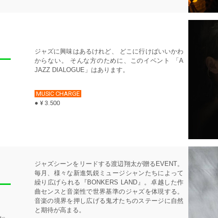
ジャズに興味はあるけれど、 どこに行けばいいかわ
からない。 そんな方のために、このイベント 「A
JAZZ DIALOGUE」はあります。
MUSIC CHARGE
● ¥ 3.500
ジャズシーンをリードする渡辺翔太が贈るEVENT。
毎月、様々な新進気鋭ミュージシャンたちによって
繰り広げられる『BONKERS LAND』。卓越した作
曲センスと音楽性で世界基準のジャズを体現する。
音楽の境界を押し広げる鬼才たちのステージに自然
と期待が高まる。
ts